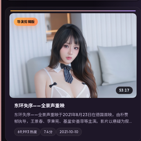
导演剪辑版
▶
53:17
东环失序——全景声重映
东环失序——全景声重映于2021年8月23日在德国首映，由朴赞
郁执导，王景春、李秉宪、基里安·墨菲等主演。影片以悬疑为叙
事主轴，科技与人性的边界在实验事故后逐渐模糊；摄影与配乐
69,993
热度
7.4
分
2021-10-10
强化地域气质；站内亦可通过「国产免费观看高清电视剧在线