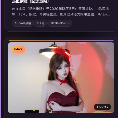
热血余震（纪念重映）
热血余震（纪念重映）于2020年12月15日在德国首映，由欧容执
导，巩俐、胡歌、肖央等主演。影片以动漫为叙事主轴，两代人
的执念在暴风雨夜正面相撞；摄影与配乐强化地域气质；站内亦
68,568
热度
9.3
分
2020-05-05
可通过「国产免费观看高清电视剧在线看」延展检索同类型高分
佳作，畅享高清在线追剧体验。
IMAX
▶
1:07:52