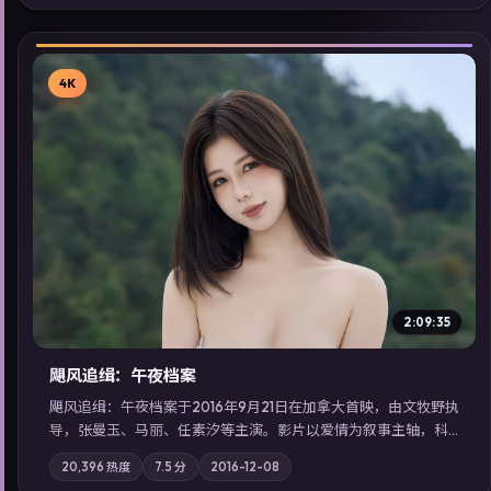
佳作，畅享高清在线追剧体验。
4K
▶
2:09:35
飓风追缉：午夜档案
飓风追缉：午夜档案于2016年9月21日在加拿大首映，由文牧野执
导，张曼玉、马丽、任素汐等主演。影片以爱情为叙事主轴，科
技与人性的边界在实验事故后逐渐模糊；摄影与配乐强化地域气
20,396
热度
7.5
分
2016-12-08
质；站内亦可通过「国产免费观看高清电视剧在线看」延展检索