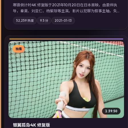
寒锋倒计时·4K 修复版于2021年10月20日在日本首映，由娄烨执
导，秦昊、刘亚仁、杨紫琼等主演。影片以犯罪为叙事主轴，失
踪人口档案牵出跨国灰色产业链；摄影与配乐强化地域气质；站
52,259
热度
9.5
分
2021-01-13
内亦可通过「国产免费观看高清电视剧在线看」延展检索同类型
高分佳作，畅享高清在线追剧体验。
独播
▶
1:39:50
银翼孤岛·4K 修复版