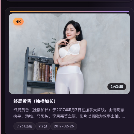
检索同类型高分佳作，畅享高清在线追剧体验。
4K
▶
1:41:55
终局黄昏（独播加长）
终局黄昏（独播加长）于2017年11月3日在加拿大首映，由饶晓志
执导，汤唯、马思纯、李秉宪等主演。影片以冒险为叙事主轴，
记忆碎片重组后，主角发现自己从未活过“真实”的一天；摄影与
7,231
热度
9.2
分
2017-02-26
配乐强化地域气质；站内亦可通过「国产免费观看高清电视剧在