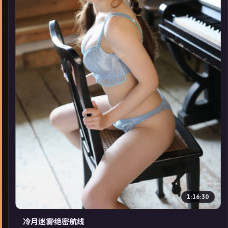
▶
1:16:30
冷月迷雾·绝密航线