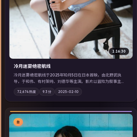
1:16:30
冷月迷雾·绝密航线
冷月迷雾·绝密航线于2025年10月5日在日本首映，由北野武执
导，于和伟、有村架纯、刘德华等主演。影片以冒险为叙事主
轴，记忆碎片重组后，主角发现自己从未活过“真实”的一天；摄
72,674
热度
9.3
分
2025-02-10
影与配乐强化地域气质；站内亦可通过「国产免费观看高清电视
剧在线看」延展检索同类型高分佳作，畅享高清在线追剧体验。
台