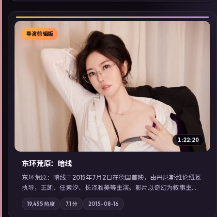
看」延展检索同类型高分佳作，畅享高清在线追剧体验。
导演剪辑版
▶
1:22:20
东环荒原：暗线
东环荒原：暗线于2015年7月2日在德国首映，由丹尼斯·维伦纽瓦
执导，王凯、任素汐、长泽雅美等主演。影片以奇幻为叙事主
轴，边境小镇的平静被一封匿名信彻底打破；摄影与配乐强化地
19,455
热度
7.1
分
2015-08-16
域气质；站内亦可通过「国产免费观看高清电视剧在线看」延展