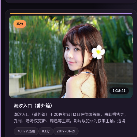
剧在线看」延展检索同类型高分佳作，畅享高清在线追剧体验。
高分
▶
1:18:41
潮汐入口（番外篇）
潮汐入口（番外篇）于2019年8月13日在德国首映，由郭帆执导，
孔刘、汤姆·汉克斯、周迅等主演。影片以犯罪为叙事主轴，边境
小镇的平静被一封匿名信彻底打破；摄影与配乐强化地域气质；
70,179
热度
8.1
分
2019-01-21
站内亦可通过「国产免费观看高清电视剧在线看」延展检索同类