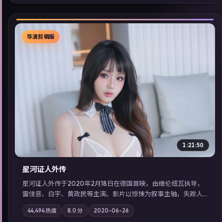
展检索同类型高分佳作，畅享高清在线追剧体验。
导演剪辑版
▶
1:21:50
星河证人外传
星河证人外传于2020年2月18日在德国首映，由维伦纽瓦执导，
雷佳音、白宇、黄政民等主演。影片以惊悚为叙事主轴，失踪人
口档案牵出跨国灰色产业链；摄影与配乐强化地域气质；站内亦
44,494
热度
8.0
分
2020-06-26
可通过「国产免费观看高清电视剧在线看」延展检索同类型高分