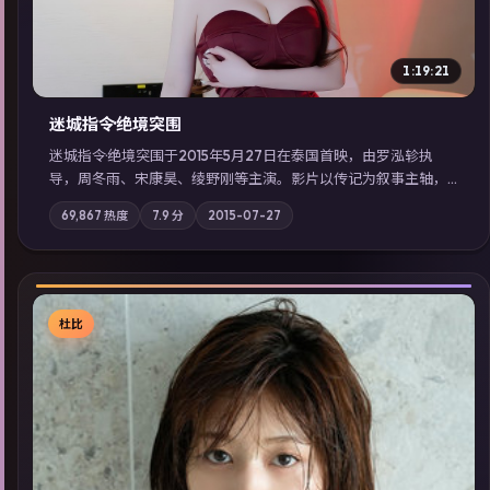
1:19:21
迷城指令·绝境突围
迷城指令·绝境突围于2015年5月27日在泰国首映，由罗泓轸执
导，周冬雨、宋康昊、绫野刚等主演。影片以传记为叙事主轴，
记忆碎片重组后，主角发现自己从未活过“真实”的一天；摄影与
69,867
热度
7.9
分
2015-07-27
配乐强化地域气质；站内亦可通过「国产免费观看高清电视剧在
线看」延展检索同类型高分佳作，畅享高清在线追剧体验。
杜比