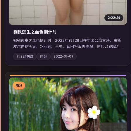
2:22:24
钢铁逃生之血色倒计时
钢铁逃生之血色倒计时于2022年9月28日在中国台湾首映，由斯
皮尔伯格执导，赵丽颖、肖央、菅田将晖等主演。影片以犯罪为
叙事主轴，失踪人口档案牵出跨国灰色产业链；摄影与配乐强化
71,224
热度
9.1
分
2022-01-09
地域气质；站内亦可通过「国产免费观看高清电视剧在线看」延
展检索同类型高分佳作，畅享高清在线追剧体验。
高分
▶