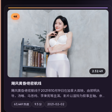
4K
▶
2:32:49
飓风黄昏·绝密航线
飓风黄昏·绝密航线于2021年10月19日在加拿大首映，由郭帆执
导，汤唯、马思纯、李秉宪等主演。影片以冒险为叙事主轴，亲
情与职责必须在倒计时结束前做出抉择；摄影与配乐强化地域气
63,449
热度
9.5
分
2021-02-02
质；站内亦可通过「国产免费观看高清电视剧在线看」延展检索
同类型高分佳作，畅享高清在线追剧体验。