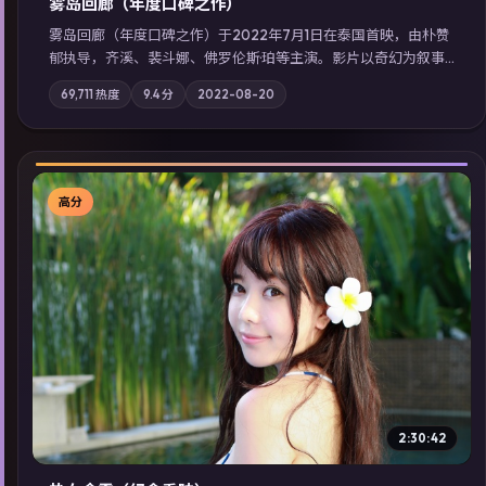
雾岛回廊（年度口碑之作）
雾岛回廊（年度口碑之作）于2022年7月1日在泰国首映，由朴赞
郁执导，齐溪、裴斗娜、佛罗伦斯·珀等主演。影片以奇幻为叙事
主轴，边境小镇的平静被一封匿名信彻底打破；摄影与配乐强化
69,711
热度
9.4
分
2022-08-20
地域气质；站内亦可通过「国产免费观看高清电视剧在线看」延
展检索同类型高分佳作，畅享高清在线追剧体验。
高分
▶
2:30:42