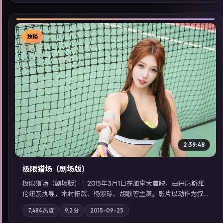
线看」延展检索同类型高分佳作，畅享高清在线追剧体验。
独播
▶
2:39:48
极限猎场（剧场版）
极限猎场（剧场版）于2015年3月1日在加拿大首映，由丹尼斯·维
伦纽瓦执导，木村拓哉、杨紫琼、胡歌等主演。影片以动作为叙
事主轴，城市霓虹背后，有人用规则改写命运；摄影与配乐强化
7,484
热度
9.2
分
2015-09-25
地域气质；站内亦可通过「国产免费观看高清电视剧在线看」延