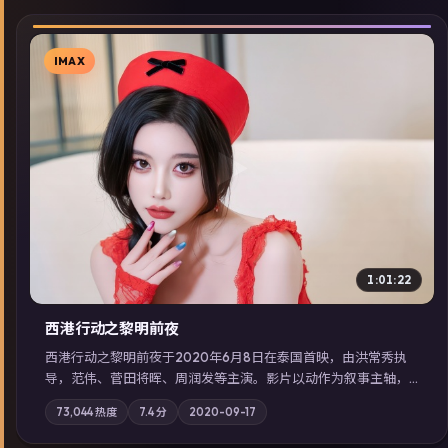
IMAX
▶
1:01:22
西港行动之黎明前夜
西港行动之黎明前夜于2020年6月8日在泰国首映，由洪常秀执
导，范伟、菅田将晖、周润发等主演。影片以动作为叙事主轴，
亲情与职责必须在倒计时结束前做出抉择；摄影与配乐强化地域
73,044
热度
7.4
分
2020-09-17
气质；站内亦可通过「国产免费观看高清电视剧在线看」延展检
索同类型高分佳作，畅享高清在线追剧体验。