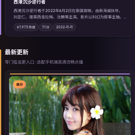
西港沉沙·逆行者
西港沉沙·逆行者于2022年6月2日在泰国首映，由新海诚执导，
刘亚仁、提莫西·查拉梅、沈腾等主演。影片以科幻为叙事主轴，
失踪人口档案牵出跨国灰色产业链；摄影与配乐强化地域气质；
67,973
热度
7.1
分
2022-11-11
站内亦可通过「国产免费观看高清电视剧在线看」延展检索同类
型高分佳作，畅享高清在线追剧体验。
最新更新
零门槛追更入口 · 适配手机端高清流畅点播
高分
▶