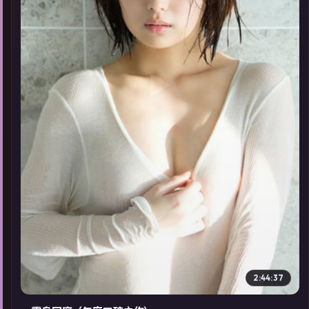
▶
2:44:37