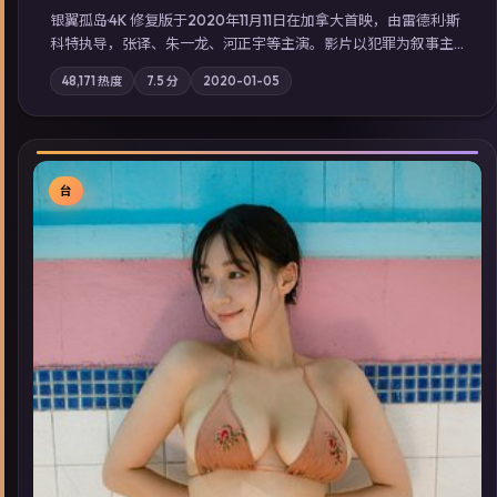
银翼孤岛·4K 修复版于2020年11月11日在加拿大首映，由雷德利·斯
科特执导，张译、朱一龙、河正宇等主演。影片以犯罪为叙事主
轴，边境小镇的平静被一封匿名信彻底打破；摄影与配乐强化地
48,171
热度
7.5
分
2020-01-05
域气质；站内亦可通过「国产免费观看高清电视剧在线看」延展
检索同类型高分佳作，畅享高清在线追剧体验。
台