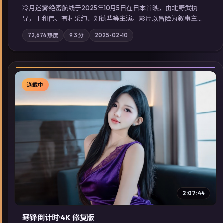
冷月迷雾·绝密航线于2025年10月5日在日本首映，由北野武执
导，于和伟、有村架纯、刘德华等主演。影片以冒险为叙事主
轴，记忆碎片重组后，主角发现自己从未活过“真实”的一天；摄
72,674
热度
9.3
分
2025-02-10
影与配乐强化地域气质；站内亦可通过「国产免费观看高清电视
剧在线看」延展检索同类型高分佳作，畅享高清在线追剧体验。
连载中
▶
2:07:44
寒锋倒计时·4K 修复版