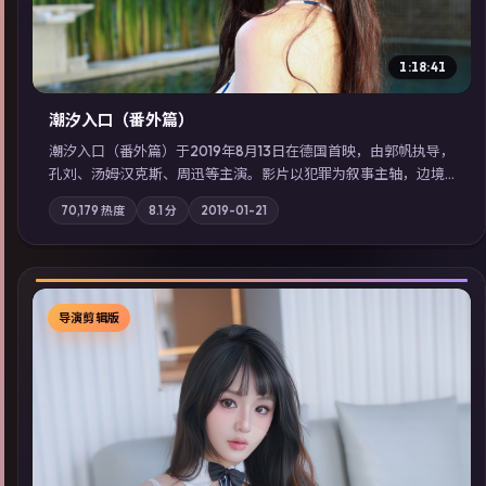
1:18:41
潮汐入口（番外篇）
潮汐入口（番外篇）于2019年8月13日在德国首映，由郭帆执导，
孔刘、汤姆·汉克斯、周迅等主演。影片以犯罪为叙事主轴，边境
小镇的平静被一封匿名信彻底打破；摄影与配乐强化地域气质；
70,179
热度
8.1
分
2019-01-21
站内亦可通过「国产免费观看高清电视剧在线看」延展检索同类
型高分佳作，畅享高清在线追剧体验。
导演剪辑版
▶