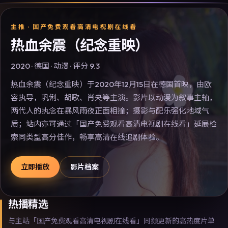
主推 ·
国产免费观看高清电视剧在线看
热血余震（纪念重映）
2020
·
德国
·
动漫
· 评分
9.3
热血余震（纪念重映）于2020年12月15日在德国首映，由欧
容执导，巩俐、胡歌、肖央等主演。影片以动漫为叙事主轴，
两代人的执念在暴风雨夜正面相撞；摄影与配乐强化地域气
质；站内亦可通过「国产免费观看高清电视剧在线看」延展检
索同类型高分佳作，畅享高清在线追剧体验。
立即播放
影片档案
热播精选
与主站「国产免费观看高清电视剧在线看」同频更新的高热度片单