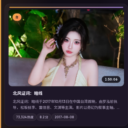
台
▶
1:50:06
北风证词：暗线
北风证词：暗线于2017年10月13日在中国台湾首映，由罗泓轸执
导，松坂桃李、雷佳音、文淇等主演。影片以奇幻为叙事主轴，
旧案重提，真相与谎言在同一条时间线上交锋；摄影与配乐强化
73,324
热度
8.2
分
2017-08-08
地域气质；站内亦可通过「国产免费观看高清电视剧在线看」延
展检索同类型高分佳作，畅享高清在线追剧体验。