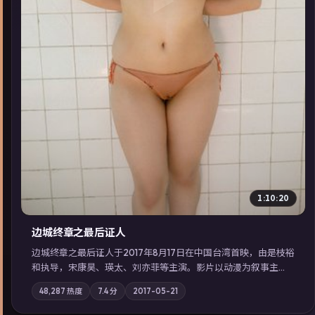
▶
1:10:20
边城终章之最后证人
边城终章之最后证人于2017年8月17日在中国台湾首映，由是枝裕
和执导，宋康昊、瑛太、刘亦菲等主演。影片以动漫为叙事主
轴，两代人的执念在暴风雨夜正面相撞；摄影与配乐强化地域气
48,287
热度
7.4
分
2017-05-21
质；站内亦可通过「国产免费观看高清电视剧在线看」延展检索
同类型高分佳作，畅享高清在线追剧体验。