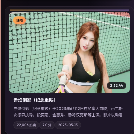
独播
▶
2:32:44
赤焰倒影（纪念重映）
赤焰倒影（纪念重映）于2023年6月12日在加拿大首映，由韦斯·
安德森执导，段奕宏、金惠秀、汤姆·汉克斯等主演。影片以动漫
为叙事主轴，科技与人性的边界在实验事故后逐渐模糊；摄影与
22,006
热度
7.0
分
2023-05-13
配乐强化地域气质；站内亦可通过「国产免费观看高清电视剧在
线看」延展检索同类型高分佳作，畅享高清在线追剧体验。