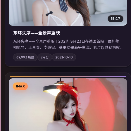
53:17
东环失序——全景声重映
东环失序——全景声重映于2021年8月23日在德国首映，由朴赞
郁执导，王景春、李秉宪、基里安·墨菲等主演。影片以悬疑为叙
事主轴，科技与人性的边界在实验事故后逐渐模糊；摄影与配乐
69,993
热度
7.4
分
2021-10-10
强化地域气质；站内亦可通过「国产免费观看高清电视剧在线
看」延展检索同类型高分佳作，畅享高清在线追剧体验。
IMAX
▶