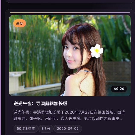
同类型高分佳作，畅享高清在线追剧体验。
高分
▶
40:26
逆光午夜：导演剪辑加长版
逆光午夜：导演剪辑加长版于2020年7月27日在德国首映，由毕
赣执导，张子枫、河正宇、瑛太等主演。影片以动作为叙事主
轴，记忆碎片重组后，主角发现自己从未活过“真实”的一天；摄
50,218
热度
8.7
分
2020-09-09
影与配乐强化地域气质；站内亦可通过「国产免费观看高清电视