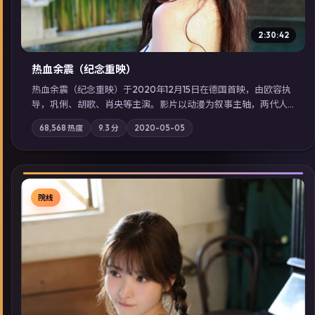
2:30:42
热血余震（纪念重映）
热血余震（纪念重映）于2020年12月15日在德国首映，由欧容执
导，巩俐、胡歌、肖央等主演。影片以动漫为叙事主轴，两代人
的执念在暴风雨夜正面相撞；摄影与配乐强化地域气质；站内亦
68,568
热度
9.3
分
2020-05-05
可通过「国产免费观看高清电视剧在线看」延展检索同类型高分
佳作，畅享高清在线追剧体验。
院线