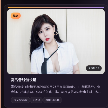
杜比
▶
2:38:08
雾岛雪线·加长篇
雾岛雪线·加长篇于2019年10月26日在泰国首映，由程耳执导，全
度妍、松坂桃李、易烊千玺等主演。影片以悬疑为叙事主轴，科
技与人性的边界在实验事故后逐渐模糊；摄影与配乐强化地域气
19,922
热度
8.2
分
2019-10-14
质；站内亦可通过「国产免费观看高清电视剧在线看」延展检索
同类型高分佳作，畅享高清在线追剧体验。