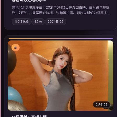
暮色沉沙之暗影序章于2021年3月13日在泰国首映，由阿彼尔邦执
导，刘亚仁、提莫西·查拉梅、沈腾等主演。影片以科幻为叙事主
轴，一场意外将众人卷入不可撤回的连锁反应；摄影与配乐强化
11,018
热度
8.7
分
2021-11-07
地域气质；站内亦可通过「国产免费观看高清电视剧在线看」延
展检索同类型高分佳作，畅享高清在线追剧体验。
台
▶
1:42:06