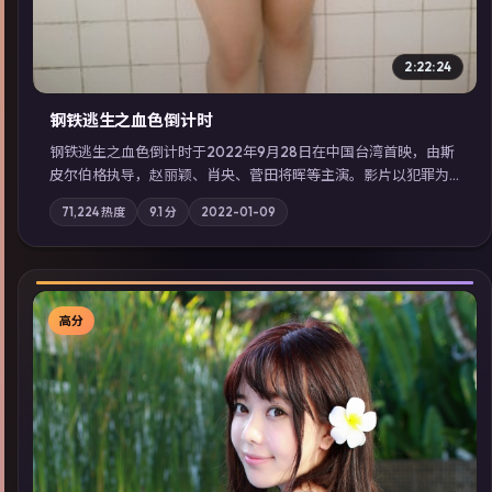
2:22:24
钢铁逃生之血色倒计时
钢铁逃生之血色倒计时于2022年9月28日在中国台湾首映，由斯
皮尔伯格执导，赵丽颖、肖央、菅田将晖等主演。影片以犯罪为
叙事主轴，失踪人口档案牵出跨国灰色产业链；摄影与配乐强化
71,224
热度
9.1
分
2022-01-09
地域气质；站内亦可通过「国产免费观看高清电视剧在线看」延
展检索同类型高分佳作，畅享高清在线追剧体验。
高分
▶