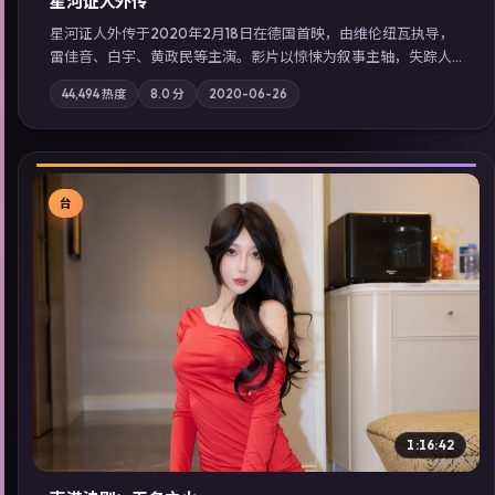
星河证人外传
星河证人外传于2020年2月18日在德国首映，由维伦纽瓦执导，
雷佳音、白宇、黄政民等主演。影片以惊悚为叙事主轴，失踪人
口档案牵出跨国灰色产业链；摄影与配乐强化地域气质；站内亦
44,494
热度
8.0
分
2020-06-26
可通过「国产免费观看高清电视剧在线看」延展检索同类型高分
佳作，畅享高清在线追剧体验。
台
▶
1:16:42