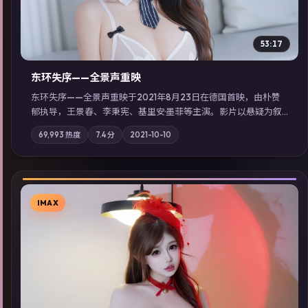
53:17
东环失序——全景声重映
东环失序——全景声重映于2021年8月23日在德国首映，由朴赞
郁执导，王景春、李秉宪、基里安·墨菲等主演。影片以悬疑为叙
事主轴，科技与人性的边界在实验事故后逐渐模糊；摄影与配乐
69,993
热度
7.4
分
2021-10-10
强化地域气质；站内亦可通过「国产免费观看高清电视剧在线
看」延展检索同类型高分佳作，畅享高清在线追剧体验。
IMAX
▶