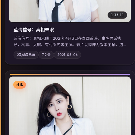
1:33:11
蓝海信号：真相未眠
蓝海信号：真相未眠于2021年4月3日在泰国首映，由陈思诚执
导，杨幂、大鹏、有村架纯等主演。影片以惊悚为叙事主轴，边
境小镇的平静被一封匿名信彻底打破；摄影与配乐强化地域气
23,483
热度
7.2
分
2021-06-06
质；站内亦可通过「国产免费观看高清电视剧在线看」延展检索
同类型高分佳作，畅享高清在线追剧体验。
杜比
▶