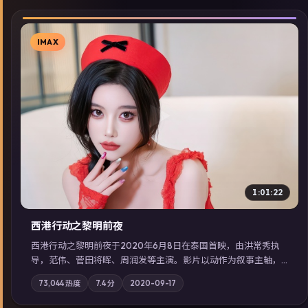
IMAX
▶
1:01:22
西港行动之黎明前夜
西港行动之黎明前夜于2020年6月8日在泰国首映，由洪常秀执
导，范伟、菅田将晖、周润发等主演。影片以动作为叙事主轴，
亲情与职责必须在倒计时结束前做出抉择；摄影与配乐强化地域
73,044
热度
7.4
分
2020-09-17
气质；站内亦可通过「国产免费观看高清电视剧在线看」延展检
索同类型高分佳作，畅享高清在线追剧体验。