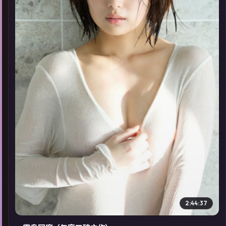
▶
2:44:37