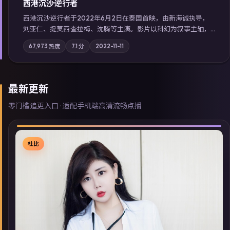
西港沉沙·逆行者
西港沉沙·逆行者于2022年6月2日在泰国首映，由新海诚执导，
刘亚仁、提莫西·查拉梅、沈腾等主演。影片以科幻为叙事主轴，
失踪人口档案牵出跨国灰色产业链；摄影与配乐强化地域气质；
67,973
热度
7.1
分
2022-11-11
站内亦可通过「国产免费观看高清电视剧在线看」延展检索同类
型高分佳作，畅享高清在线追剧体验。
最新更新
零门槛追更入口 · 适配手机端高清流畅点播
杜比
▶