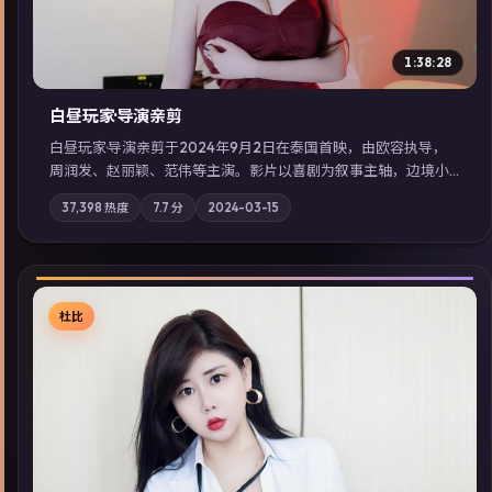
1:38:28
白昼玩家·导演亲剪
白昼玩家·导演亲剪于2024年9月2日在泰国首映，由欧容执导，
周润发、赵丽颖、范伟等主演。影片以喜剧为叙事主轴，边境小
镇的平静被一封匿名信彻底打破；摄影与配乐强化地域气质；站
37,398
热度
7.7
分
2024-03-15
内亦可通过「国产免费观看高清电视剧在线看」延展检索同类型
高分佳作，畅享高清在线追剧体验。
杜比
▶