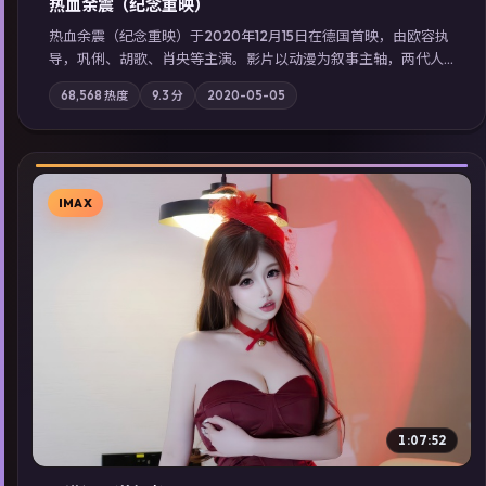
热血余震（纪念重映）
热血余震（纪念重映）于2020年12月15日在德国首映，由欧容执
导，巩俐、胡歌、肖央等主演。影片以动漫为叙事主轴，两代人
的执念在暴风雨夜正面相撞；摄影与配乐强化地域气质；站内亦
68,568
热度
9.3
分
2020-05-05
可通过「国产免费观看高清电视剧在线看」延展检索同类型高分
佳作，畅享高清在线追剧体验。
IMAX
▶
1:07:52