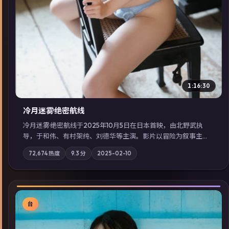
1:16:30
冷月迷雾·绝密航线
冷月迷雾·绝密航线于2025年10月5日在日本首映，由北野武执
导，于和伟、有村架纯、刘德华等主演。影片以冒险为叙事主
轴，记忆碎片重组后，主角发现自己从未活过“真实”的一天；摄
72,674
热度
9.3
分
2025-02-10
影与配乐强化地域气质；站内亦可通过「国产免费观看高清电视
剧在线看」延展检索同类型高分佳作，畅享高清在线追剧体验。
台