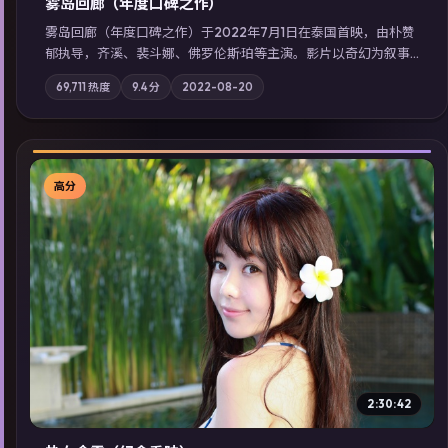
雾岛回廊（年度口碑之作）
雾岛回廊（年度口碑之作）于2022年7月1日在泰国首映，由朴赞
郁执导，齐溪、裴斗娜、佛罗伦斯·珀等主演。影片以奇幻为叙事
主轴，边境小镇的平静被一封匿名信彻底打破；摄影与配乐强化
69,711
热度
9.4
分
2022-08-20
地域气质；站内亦可通过「国产免费观看高清电视剧在线看」延
展检索同类型高分佳作，畅享高清在线追剧体验。
高分
▶
2:30:42