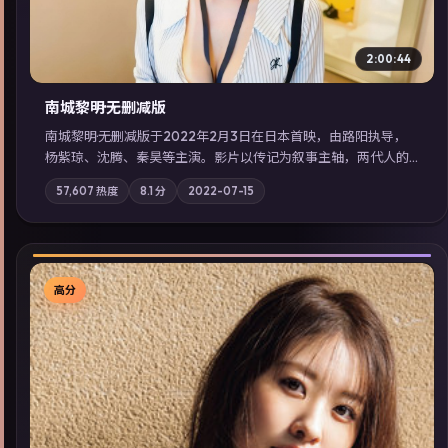
2:00:44
南城黎明·无删减版
南城黎明·无删减版于2022年2月3日在日本首映，由路阳执导，
杨紫琼、沈腾、秦昊等主演。影片以传记为叙事主轴，两代人的
执念在暴风雨夜正面相撞；摄影与配乐强化地域气质；站内亦可
57,607
热度
8.1
分
2022-07-15
通过「国产免费观看高清电视剧在线看」延展检索同类型高分佳
作，畅享高清在线追剧体验。
高分