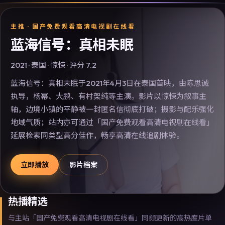
主推 ·
国产免费观看高清电视剧在线看
蓝海信号：真相未眠
2021
·
泰国
·
惊悚
· 评分
7.2
蓝海信号：真相未眠于2021年4月3日在泰国首映，由陈思诚
执导，杨幂、大鹏、有村架纯等主演。影片以惊悚为叙事主
轴，边境小镇的平静被一封匿名信彻底打破；摄影与配乐强化
地域气质；站内亦可通过「国产免费观看高清电视剧在线看」
延展检索同类型高分佳作，畅享高清在线追剧体验。
立即播放
影片档案
热播精选
与主站「国产免费观看高清电视剧在线看」同频更新的高热度片单