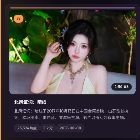
台
▶
1:50:06
北风证词：暗线
北风证词：暗线于2017年10月13日在中国台湾首映，由罗泓轸执
导，松坂桃李、雷佳音、文淇等主演。影片以奇幻为叙事主轴，
旧案重提，真相与谎言在同一条时间线上交锋；摄影与配乐强化
73,324
热度
8.2
分
2017-08-08
地域气质；站内亦可通过「国产免费观看高清电视剧在线看」延
展检索同类型高分佳作，畅享高清在线追剧体验。