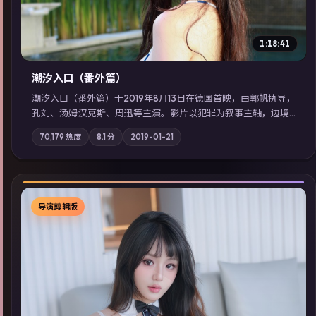
1:18:41
潮汐入口（番外篇）
潮汐入口（番外篇）于2019年8月13日在德国首映，由郭帆执导，
孔刘、汤姆·汉克斯、周迅等主演。影片以犯罪为叙事主轴，边境
小镇的平静被一封匿名信彻底打破；摄影与配乐强化地域气质；
70,179
热度
8.1
分
2019-01-21
站内亦可通过「国产免费观看高清电视剧在线看」延展检索同类
型高分佳作，畅享高清在线追剧体验。
导演剪辑版
▶