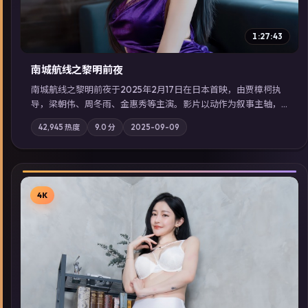
1:27:43
南城航线之黎明前夜
南城航线之黎明前夜于2025年2月17日在日本首映，由贾樟柯执
导，梁朝伟、周冬雨、金惠秀等主演。影片以动作为叙事主轴，
城市霓虹背后，有人用规则改写命运；摄影与配乐强化地域气
42,945
热度
9.0
分
2025-09-09
质；站内亦可通过「国产免费观看高清电视剧在线看」延展检索
同类型高分佳作，畅享高清在线追剧体验。
4K
▶