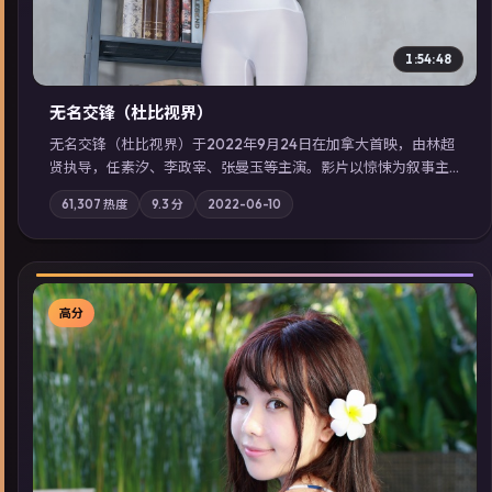
1:54:48
无名交锋（杜比视界）
无名交锋（杜比视界）于2022年9月24日在加拿大首映，由林超
贤执导，任素汐、李政宰、张曼玉等主演。影片以惊悚为叙事主
轴，失踪人口档案牵出跨国灰色产业链；摄影与配乐强化地域气
61,307
热度
9.3
分
2022-06-10
质；站内亦可通过「国产免费观看高清电视剧在线看」延展检索
同类型高分佳作，畅享高清在线追剧体验。
高分
▶