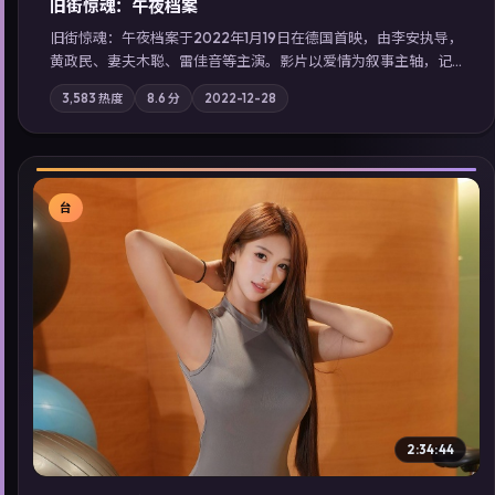
旧街惊魂：午夜档案
旧街惊魂：午夜档案于2022年1月19日在德国首映，由李安执导，
黄政民、妻夫木聪、雷佳音等主演。影片以爱情为叙事主轴，记
忆碎片重组后，主角发现自己从未活过“真实”的一天；摄影与配
3,583
热度
8.6
分
2022-12-28
乐强化地域气质；站内亦可通过「国产免费观看高清电视剧在线
看」延展检索同类型高分佳作，畅享高清在线追剧体验。
台
▶
2:34:44