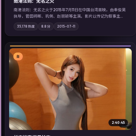
南港法则：无名之火
南港法则：无名之火于2015年7月11日在中国台湾首映，由奉俊昊
执导，菅田将晖、巩俐、赵丽颖等主演。影片以传记为叙事主
轴，记忆碎片重组后，主角发现自己从未活过“真实”的一天；摄
35,178
热度
8.8
分
2015-07-11
影与配乐强化地域气质；站内亦可通过「国产免费观看高清电视
剧在线看」延展检索同类型高分佳作，畅享高清在线追剧体验。
台
▶
2:40:45