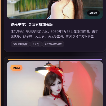
40:26
逆光午夜：导演剪辑加长版
逆光午夜：导演剪辑加长版于2020年7月27日在德国首映，由毕
赣执导，张子枫、河正宇、瑛太等主演。影片以动作为叙事主
轴，记忆碎片重组后，主角发现自己从未活过“真实”的一天；摄
50,218
热度
8.7
分
2020-09-09
影与配乐强化地域气质；站内亦可通过「国产免费观看高清电视
剧在线看」延展检索同类型高分佳作，畅享高清在线追剧体验。
IMAX
▶