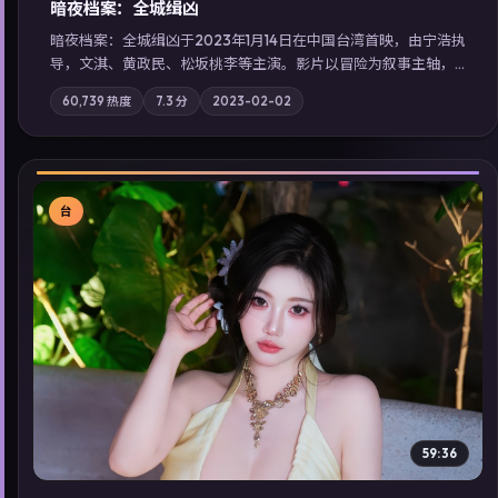
暗夜档案：全城缉凶
暗夜档案：全城缉凶于2023年1月14日在中国台湾首映，由宁浩执
导，文淇、黄政民、松坂桃李等主演。影片以冒险为叙事主轴，
两代人的执念在暴风雨夜正面相撞；摄影与配乐强化地域气质；
60,739
热度
7.3
分
2023-02-02
站内亦可通过「国产免费观看高清电视剧在线看」延展检索同类
型高分佳作，畅享高清在线追剧体验。
台
▶
59:36