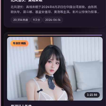
北风潜伏：真相未眠
北风潜伏：真相未眠于2024年6月21日在中国台湾首映，由陈凯
歌执导，裴斗娜、基里安·墨菲、黄渤等主演。影片以惊悚为叙事
主轴，失踪人口档案牵出跨国灰色产业链；摄影与配乐强化地域
20,554
热度
9.3
分
2024-06-14
气质；站内亦可通过「国产免费观看高清电视剧在线看」延展检
索同类型高分佳作，畅享高清在线追剧体验。
导演剪辑版
▶
1:21:50