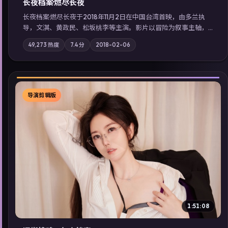
长夜档案·燃尽长夜
长夜档案·燃尽长夜于2018年11月2日在中国台湾首映，由多兰执
导，文淇、黄政民、松坂桃李等主演。影片以冒险为叙事主轴，
亲情与职责必须在倒计时结束前做出抉择；摄影与配乐强化地域
49,273
热度
7.4
分
2018-02-06
气质；站内亦可通过「国产免费观看高清电视剧在线看」延展检
索同类型高分佳作，畅享高清在线追剧体验。
导演剪辑版
▶
1:51:08