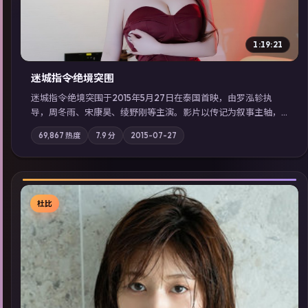
1:19:21
迷城指令·绝境突围
迷城指令·绝境突围于2015年5月27日在泰国首映，由罗泓轸执
导，周冬雨、宋康昊、绫野刚等主演。影片以传记为叙事主轴，
记忆碎片重组后，主角发现自己从未活过“真实”的一天；摄影与
69,867
热度
7.9
分
2015-07-27
配乐强化地域气质；站内亦可通过「国产免费观看高清电视剧在
线看」延展检索同类型高分佳作，畅享高清在线追剧体验。
杜比