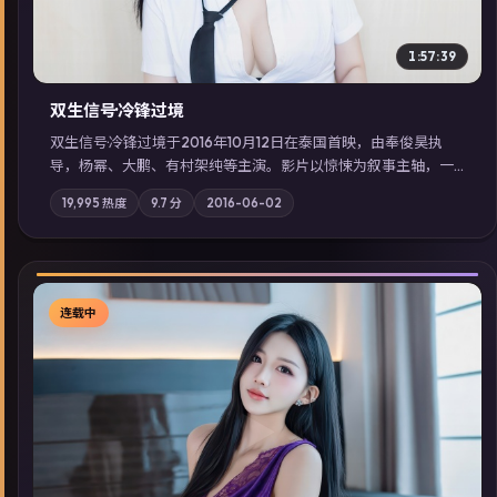
1:57:39
双生信号·冷锋过境
双生信号·冷锋过境于2016年10月12日在泰国首映，由奉俊昊执
导，杨幂、大鹏、有村架纯等主演。影片以惊悚为叙事主轴，一
场意外将众人卷入不可撤回的连锁反应；摄影与配乐强化地域气
19,995
热度
9.7
分
2016-06-02
质；站内亦可通过「国产免费观看高清电视剧在线看」延展检索
同类型高分佳作，畅享高清在线追剧体验。
连载中
▶