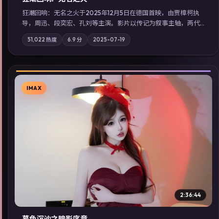
狂潮回响：无名之火于2025年12月5日在德国首映，由贾樟柯执
导，周迅、段奕宏、孔刘等主演。影片以传记为叙事主轴，两代
人的执念在暴风雨夜正面相撞；摄影与配乐强化地域气质；站内
51,022
热度
6.9
分
2025-07-19
亦可通过「国产免费观看高清电视剧在线看」延展检索同类型高
分佳作，畅享高清在线追剧体验。
IMAX
▶
2:36:44
暮色沉沙之暗影序章