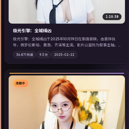
1:10:38
极光引擎：全城缉凶
极光引擎：全城缉凶于2025年10月19日在泰国首映，由娄烨执
导，佛罗伦斯·珀、黄渤、齐溪等主演。影片以冒险为叙事主轴，
记忆碎片重组后，主角发现自己从未活过“真实”的一天；摄影与
36,871
热度
9.3
分
2025-02-22
配乐强化地域气质；站内亦可通过「国产免费观看高清电视剧在
线看」延展检索同类型高分佳作，畅享高清在线追剧体验。
连载中
▶