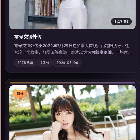
1:17:08
零号交锋外传
零号交锋外传于2024年7月29日在加拿大首映，由路阳执导，任
素汐、李政宰、张曼玉等主演。影片以惊悚为叙事主轴，一场意
外将众人卷入不可撤回的连锁反应；摄影与配乐强化地域气质；
8,178
热度
7.3
分
2024-06-06
站内亦可通过「国产免费观看高清电视剧在线看」延展检索同类
型高分佳作，畅享高清在线追剧体验。
院线
▶