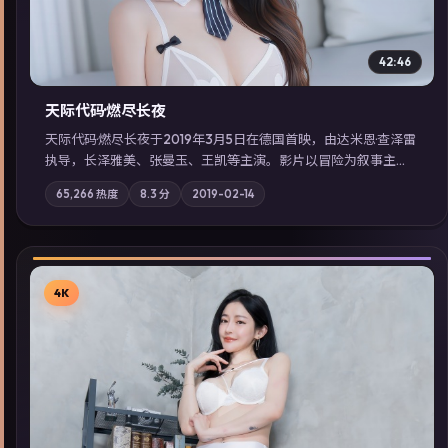
42:46
天际代码·燃尽长夜
天际代码·燃尽长夜于2019年3月5日在德国首映，由达米恩·查泽雷
执导，长泽雅美、张曼玉、王凯等主演。影片以冒险为叙事主
轴，记忆碎片重组后，主角发现自己从未活过“真实”的一天；摄
65,266
热度
8.3
分
2019-02-14
影与配乐强化地域气质；站内亦可通过「国产免费观看高清电视
剧在线看」延展检索同类型高分佳作，畅享高清在线追剧体验。
4K
▶