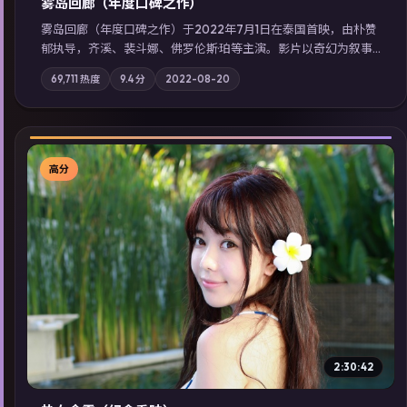
雾岛回廊（年度口碑之作）
雾岛回廊（年度口碑之作）于2022年7月1日在泰国首映，由朴赞
郁执导，齐溪、裴斗娜、佛罗伦斯·珀等主演。影片以奇幻为叙事
主轴，边境小镇的平静被一封匿名信彻底打破；摄影与配乐强化
69,711
热度
9.4
分
2022-08-20
地域气质；站内亦可通过「国产免费观看高清电视剧在线看」延
展检索同类型高分佳作，畅享高清在线追剧体验。
高分
▶
2:30:42