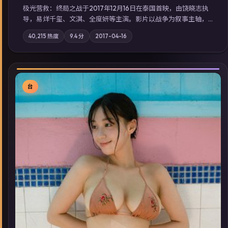
极光营救：终局之战于2017年12月16日在泰国首映，由饶晓志执
导，易烊千玺、文淇、全度妍等主演。影片以战争为叙事主轴，
一场意外将众人卷入不可撤回的连锁反应；摄影与配乐强化地域
40,215
热度
9.4
分
2017-04-16
气质；站内亦可通过「国产免费观看高清电视剧在线看」延展检
索同类型高分佳作，畅享高清在线追剧体验。
台
▶