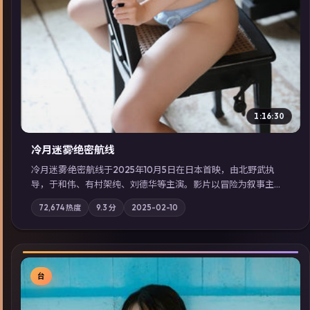
1:16:30
冷月迷雾·绝密航线
冷月迷雾·绝密航线于2025年10月5日在日本首映，由北野武执
导，于和伟、有村架纯、刘德华等主演。影片以冒险为叙事主
轴，记忆碎片重组后，主角发现自己从未活过“真实”的一天；摄
72,674
热度
9.3
分
2025-02-10
影与配乐强化地域气质；站内亦可通过「国产免费观看高清电视
剧在线看」延展检索同类型高分佳作，畅享高清在线追剧体验。
台