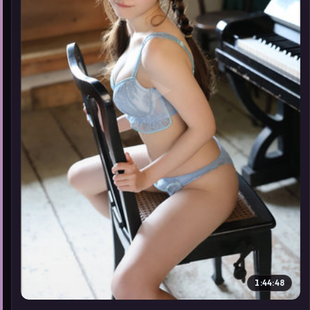
▶
1:44:48