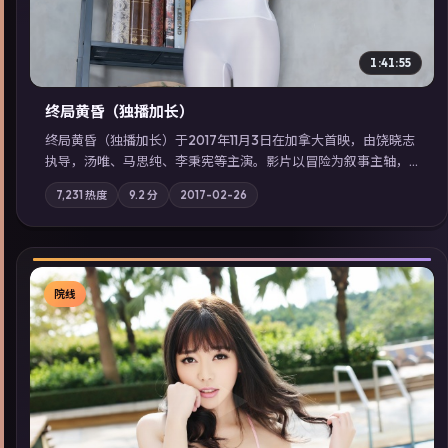
1:41:55
终局黄昏（独播加长）
终局黄昏（独播加长）于2017年11月3日在加拿大首映，由饶晓志
执导，汤唯、马思纯、李秉宪等主演。影片以冒险为叙事主轴，
记忆碎片重组后，主角发现自己从未活过“真实”的一天；摄影与
7,231
热度
9.2
分
2017-02-26
配乐强化地域气质；站内亦可通过「国产免费观看高清电视剧在
线看」延展检索同类型高分佳作，畅享高清在线追剧体验。
院线
▶