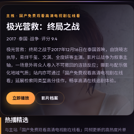
主推 ·
国产免费观看高清电视剧在线看
极光营救：终局之战
2017
·
泰国
·
战争
· 评分
9.4
极光营救：终局之战于2017年12月16日在泰国首映，由饶晓志
执导，易烊千玺、文淇、全度妍等主演。影片以战争为叙事主
轴，一场意外将众人卷入不可撤回的连锁反应；摄影与配乐强
化地域气质；站内亦可通过「国产免费观看高清电视剧在线
看」延展检索同类型高分佳作，畅享高清在线追剧体验。
立即播放
影片档案
热播精选
与主站「国产免费观看高清电视剧在线看」同频更新的高热度片单