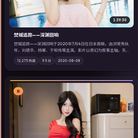
1:39:30
焚城追踪——深渊回响
焚城追踪——深渊回响于2020年7月4日在日本首映，由洪常秀执
导，刘德华、杨幂、于和伟等主演。影片以奇幻为叙事主轴，失
踪人口档案牵出跨国灰色产业链；摄影与配乐强化地域气质；站
12,275
热度
9.5
分
2020-08-08
内亦可通过「国产免费观看高清电视剧在线看」延展检索同类型
高分佳作，畅享高清在线追剧体验。
台
▶