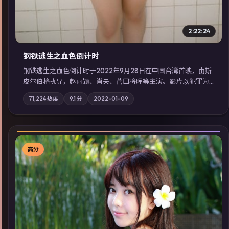
2:22:24
钢铁逃生之血色倒计时
钢铁逃生之血色倒计时于2022年9月28日在中国台湾首映，由斯
皮尔伯格执导，赵丽颖、肖央、菅田将晖等主演。影片以犯罪为
叙事主轴，失踪人口档案牵出跨国灰色产业链；摄影与配乐强化
71,224
热度
9.1
分
2022-01-09
地域气质；站内亦可通过「国产免费观看高清电视剧在线看」延
展检索同类型高分佳作，畅享高清在线追剧体验。
高分
▶