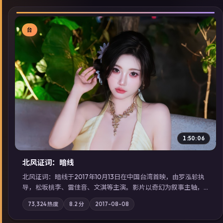
台
▶
1:50:06
北风证词：暗线
北风证词：暗线于2017年10月13日在中国台湾首映，由罗泓轸执
导，松坂桃李、雷佳音、文淇等主演。影片以奇幻为叙事主轴，
旧案重提，真相与谎言在同一条时间线上交锋；摄影与配乐强化
73,324
热度
8.2
分
2017-08-08
地域气质；站内亦可通过「国产免费观看高清电视剧在线看」延
展检索同类型高分佳作，畅享高清在线追剧体验。