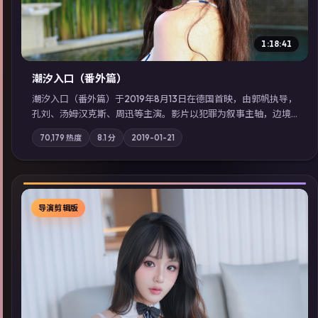
1:18:41
潮汐入口（番外篇）
潮汐入口（番外篇）于2019年8月13日在德国首映，由郭帆执导，
孔刘、汤姆·汉克斯、周迅等主演。影片以犯罪为叙事主轴，边境
小镇的平静被一封匿名信彻底打破；摄影与配乐强化地域气质；
70,179
热度
8.1
分
2019-01-21
站内亦可通过「国产免费观看高清电视剧在线看」延展检索同类
型高分佳作，畅享高清在线追剧体验。
导演剪辑版
▶