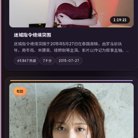
1:19:21
迷城指令·绝境突围
迷城指令·绝境突围于2015年5月27日在泰国首映，由罗泓轸执
导，周冬雨、宋康昊、绫野刚等主演。影片以传记为叙事主轴，
记忆碎片重组后，主角发现自己从未活过“真实”的一天；摄影与
69,867
热度
7.9
分
2015-07-27
配乐强化地域气质；站内亦可通过「国产免费观看高清电视剧在
线看」延展检索同类型高分佳作，畅享高清在线追剧体验。
杜比