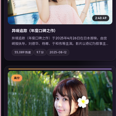
2:40:49
异境追踪（年度口碑之作）
异境追踪（年度口碑之作）于2025年4月26日在日本首映，由宫
崎骏执导，刘德华、杨幂、于和伟等主演。影片以奇幻为叙事主
轴，旧案重提，真相与谎言在同一条时间线上交锋；摄影与配乐
55,089
热度
9.7
分
2025-08-12
强化地域气质；站内亦可通过「国产免费观看高清电视剧在线
看」延展检索同类型高分佳作，畅享高清在线追剧体验。
高分
▶