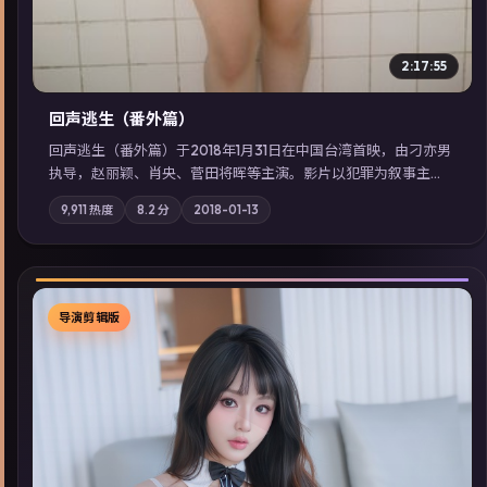
2:17:55
回声逃生（番外篇）
回声逃生（番外篇）于2018年1月31日在中国台湾首映，由刁亦男
执导，赵丽颖、肖央、菅田将晖等主演。影片以犯罪为叙事主
轴，旧案重提，真相与谎言在同一条时间线上交锋；摄影与配乐
9,911
热度
8.2
分
2018-01-13
强化地域气质；站内亦可通过「国产免费观看高清电视剧在线
看」延展检索同类型高分佳作，畅享高清在线追剧体验。
导演剪辑版
▶