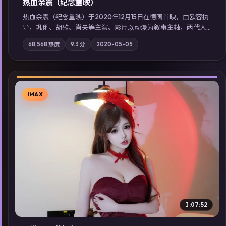
热血余震（纪念重映）
热血余震（纪念重映）于2020年12月15日在德国首映，由欧容执
导，巩俐、胡歌、肖央等主演。影片以动漫为叙事主轴，两代人
的执念在暴风雨夜正面相撞；摄影与配乐强化地域气质；站内亦
68,568
热度
9.3
分
2020-05-05
可通过「国产免费观看高清电视剧在线看」延展检索同类型高分
佳作，畅享高清在线追剧体验。
IMAX
▶
1:07:52