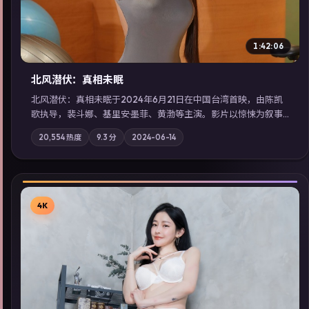
1:42:06
北风潜伏：真相未眠
北风潜伏：真相未眠于2024年6月21日在中国台湾首映，由陈凯
歌执导，裴斗娜、基里安·墨菲、黄渤等主演。影片以惊悚为叙事
主轴，失踪人口档案牵出跨国灰色产业链；摄影与配乐强化地域
20,554
热度
9.3
分
2024-06-14
气质；站内亦可通过「国产免费观看高清电视剧在线看」延展检
索同类型高分佳作，畅享高清在线追剧体验。
4K
▶