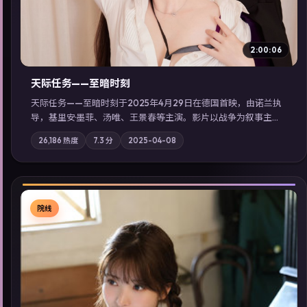
2:00:06
天际任务——至暗时刻
天际任务——至暗时刻于2025年4月29日在德国首映，由诺兰执
导，基里安·墨菲、汤唯、王景春等主演。影片以战争为叙事主
轴，城市霓虹背后，有人用规则改写命运；摄影与配乐强化地域
26,186
热度
7.3
分
2025-04-08
气质；站内亦可通过「国产免费观看高清电视剧在线看」延展检
索同类型高分佳作，畅享高清在线追剧体验。
院线