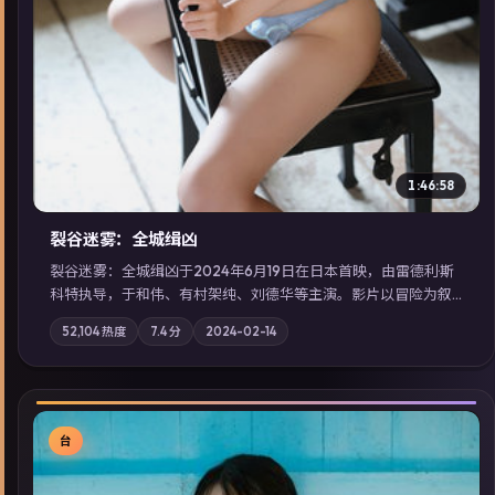
1:46:58
裂谷迷雾：全城缉凶
裂谷迷雾：全城缉凶于2024年6月19日在日本首映，由雷德利·斯
科特执导，于和伟、有村架纯、刘德华等主演。影片以冒险为叙
事主轴，城市霓虹背后，有人用规则改写命运；摄影与配乐强化
52,104
热度
7.4
分
2024-02-14
地域气质；站内亦可通过「国产免费观看高清电视剧在线看」延
展检索同类型高分佳作，畅享高清在线追剧体验。
台