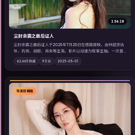
1:56:18
尘封余震之最后证人
尘封余震之最后证人于2025年7月25日在德国首映，由林超贤执
导，巩俐、胡歌、肖央等主演。影片以动漫为叙事主轴，一次普
通通勤演变成全城关注的生死营救；摄影与配乐强化地域气质；
62,665
热度
9.5
分
2025-05-01
站内亦可通过「国产免费观看高清电视剧在线看」延展检索同类
型高分佳作，畅享高清在线追剧体验。
导演剪辑版
▶