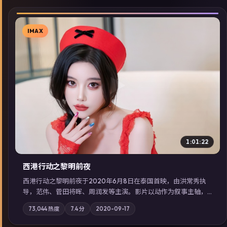
IMAX
▶
1:01:22
西港行动之黎明前夜
西港行动之黎明前夜于2020年6月8日在泰国首映，由洪常秀执
导，范伟、菅田将晖、周润发等主演。影片以动作为叙事主轴，
亲情与职责必须在倒计时结束前做出抉择；摄影与配乐强化地域
73,044
热度
7.4
分
2020-09-17
气质；站内亦可通过「国产免费观看高清电视剧在线看」延展检
索同类型高分佳作，畅享高清在线追剧体验。