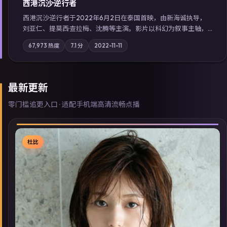
西港沉沙·逆行者
西港沉沙·逆行者于2022年6月2日在泰国首映，由新海诚执导，
刘亚仁、提莫西·查拉梅、沈腾等主演。影片以科幻为叙事主轴，
失踪人口档案牵出跨国灰色产业链；摄影与配乐强化地域气质；
67,973
热度
7.1
分
2022-11-11
站内亦可通过「国产免费观看高清电视剧在线看」延展检索同类
型高分佳作，畅享高清在线追剧体验。
最新更新
零门槛追更入口 · 适配手机端高清流畅点播
杜比