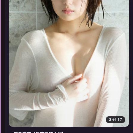
▶
2:44:37