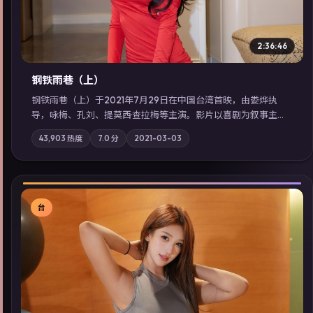
2:36:46
钢铁雨巷（上）
钢铁雨巷（上）于2021年7月29日在中国台湾首映，由娄烨执
导，咏梅、孔刘、提莫西·查拉梅等主演。影片以喜剧为叙事主
轴，一次普通通勤演变成全城关注的生死营救；摄影与配乐强化
43,903
热度
7.0
分
2021-03-03
地域气质；站内亦可通过「国产免费观看高清电视剧在线看」延
展检索同类型高分佳作，畅享高清在线追剧体验。
台
▶