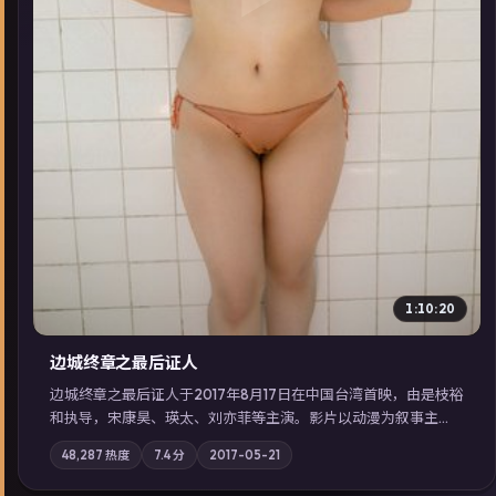
1:10:20
边城终章之最后证人
边城终章之最后证人于2017年8月17日在中国台湾首映，由是枝裕
和执导，宋康昊、瑛太、刘亦菲等主演。影片以动漫为叙事主
轴，两代人的执念在暴风雨夜正面相撞；摄影与配乐强化地域气
48,287
热度
7.4
分
2017-05-21
质；站内亦可通过「国产免费观看高清电视剧在线看」延展检索
同类型高分佳作，畅享高清在线追剧体验。