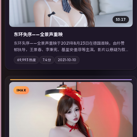
53:17
东环失序——全景声重映
东环失序——全景声重映于2021年8月23日在德国首映，由朴赞
郁执导，王景春、李秉宪、基里安·墨菲等主演。影片以悬疑为叙
事主轴，科技与人性的边界在实验事故后逐渐模糊；摄影与配乐
69,993
热度
7.4
分
2021-10-10
强化地域气质；站内亦可通过「国产免费观看高清电视剧在线
看」延展检索同类型高分佳作，畅享高清在线追剧体验。
IMAX
▶